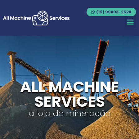
(15) 99803-2528
ALL MACHINE
SERVICES
a loja da mineração