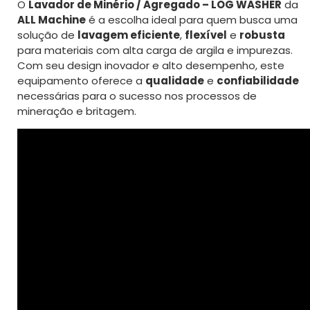
O
Lavador de Minério / Agregado – LOG WASHER
da
ALL Machine
é a escolha ideal para quem busca uma
solução de
lavagem eficiente
,
flexível
e
robusta
para materiais com alta carga de argila e impurezas.
Com seu design inovador e alto desempenho, este
equipamento oferece a
qualidade
e
confiabilidade
necessárias para o sucesso nos processos de
mineração e britagem.