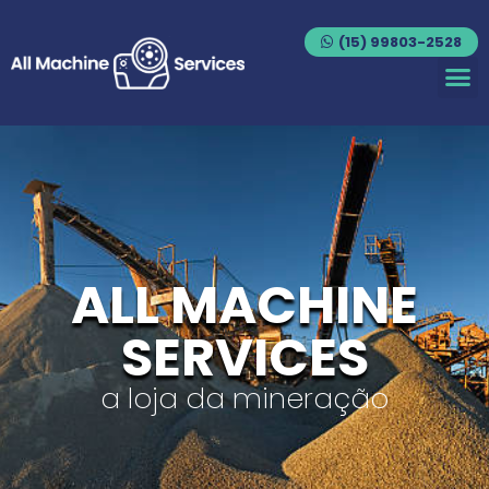
(15) 99803-2528
ALL MACHINE
SERVICES
a loja da mineração