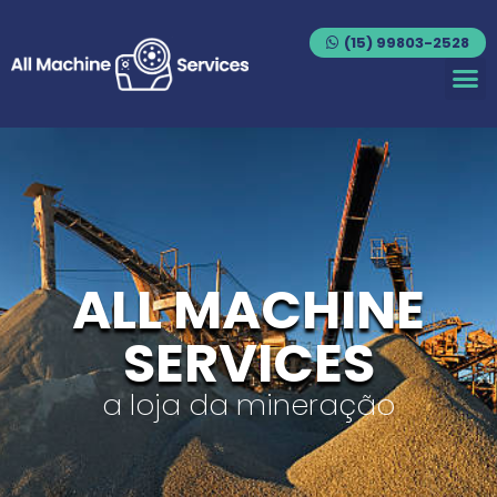
(15) 99803-2528
ALL MACHINE
SERVICES
a loja da mineração