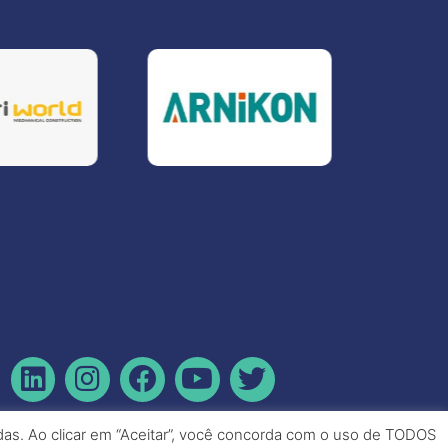
idas. Ao clicar em “Aceitar”, você concorda com o uso de TODOS