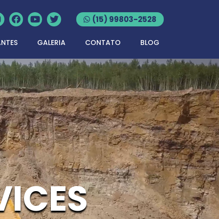
(15) 99803-2528
ANTES
GALERIA
CONTATO
BLOG
VICES