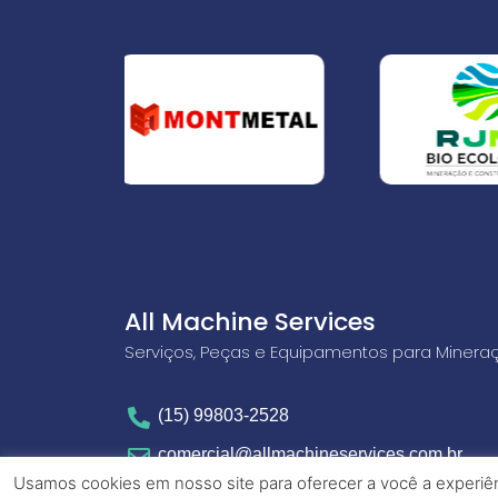
All Machine Services
Serviços, Peças e Equipamentos para Minera
(15) 99803-2528
comercial@allmachineservices.com.br
Usamos cookies em nosso site para oferecer a você a experiênc
Av. Ireno da Silva Venâncio, 199