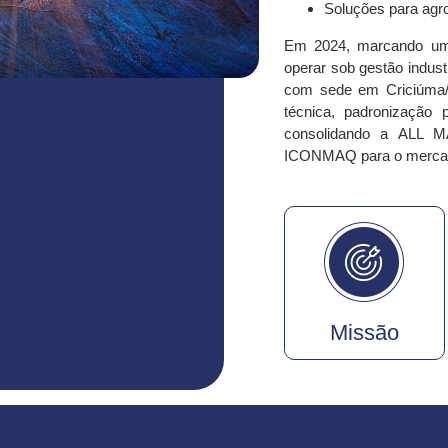
Soluções para agro
Em
2024
, marcando u
operar sob
gestão industr
com sede em
Criciúma
técnica, padronização 
consolidando a ALL
ICONMAQ para o mercad
Missão