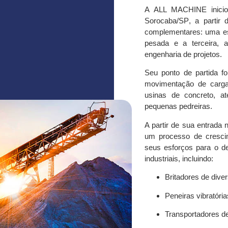
A
ALL MACHINE
inici
Sorocaba/S
P
, a partir
complementares: uma e
pesada
e a terceira, a
engenharia de projetos
.
Seu ponto de partida f
movimentação de carg
usinas de concreto
, a
pequenas pedreiras
.
A partir de sua entrada 
um processo de crescim
seus esforços para o 
industriais
, incluindo:
Britadores de div
Peneiras vibratóri
Transportadores de