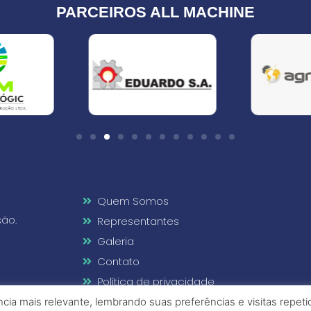
PARCEIROS ALL MACHINE
Quem Somos
ção.
Representantes
Galeria
Contato
Política de privacidade
Termos de uso
ia mais relevante, lembrando suas preferências e visitas repet