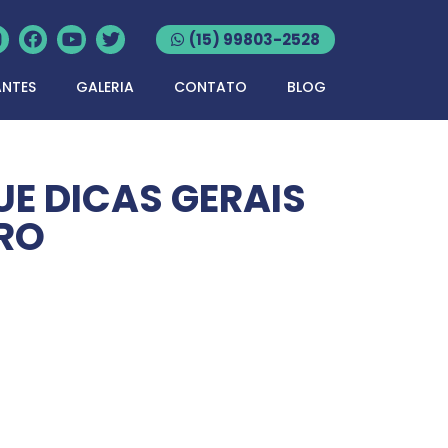
(15) 99803-2528
ANTES
GALERIA
CONTATO
BLOG
UE DICAS GERAIS
RO