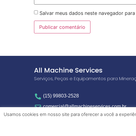
Salvar meus dados neste navegador para
All Machine Services
Serviços, Peças e Equipamentos para Minera
(15) 99803-2528
comercial@allmachineservices.com.br
Usamos cookies em nosso site para oferecer a você a experiênc
Av. Ireno da Silva Venâncio, 199
Votorantim - SP CEP 18111-100