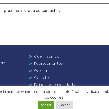
 a próxima vez que eu comentar.
Quem Somos
ção.
Representantes
Galeria
Contato
Política de privacidade
Termos de uso
ia mais relevante, lembrando suas preferências e visitas repet
os cookies.
Aceitar
Fechar