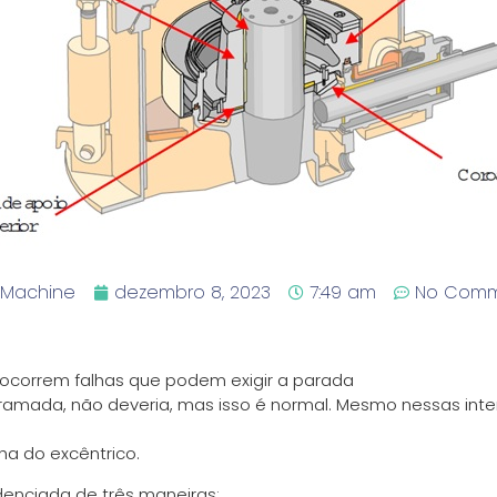
l Machine
dezembro 8, 2023
7:49 am
No Comm
ocorrem falhas que podem exigir a parada
amada, não deveria, mas isso é normal. Mesmo nessas inte
ha do excêntrico.
enciada de três maneiras: