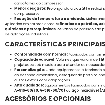
carga/alívio do compressor.
Menor desgaste:
Prolongando a vida útil e reduz
compressores.
Redução de temperatura e umidade:
Melhorando
Aplicados em setores como
refinarias de petróleo, us
químicas e petroquímicas
, os vasos de pressão são
de aplicações industriais.
CARACTERÍSTICAS PRINCIPAI
Conformidade com normas:
Fabricados conform
Capacidade variável:
Volumes que variam de
1 l
projetados sob medida para atender as necessidad
Personalização:
Cada equipamento é fabricado 
do desenho dimensional, assegurando perfeito enca
custos extras com adaptações.
Alta qualidade:
Equipamentos fabricados com ma
A-515-60/70, A-516-60/70)
ou
aço inoxidável (AI
ACESSÓRIOS E OPCIONAIS