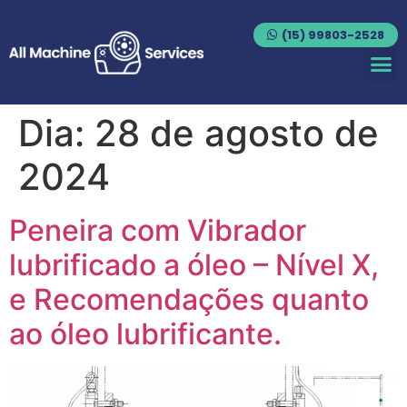
(15) 99803-2528
Dia:
28 de agosto de
2024
Peneira com Vibrador
lubrificado a óleo – Nível X,
e Recomendações quanto
ao óleo lubrificante.